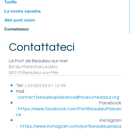
Tariffe
La nostra squadra
Altri porti vicini
Contattateci
Contattateci
Le Port de Beaulieu-sur-mer
Bd du Maréchal Leclerc
06310 Beaulieu-sur-Mer
Tel :
+33 (0)4 93 01 10 49
Mail
:
contact.beaulieuplaisance@nicecotedazur.org
Facebook
:
https://www.facebook.com/PortBeaulieuPlaisan
ce
Instagram
:
https://www.instagram.com/portbeaulieuplaisa