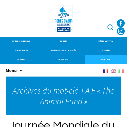
SITE OFFICIEL DU PORT DE
Port de Beaulieu-
BEAULIEU-SUR-MER
sur-Mer
Recherche
ACTU & AGENDA
TARIFS
RÉSERVATION
ANNONCES
DEMANDES À L’ANNÉE
SORTIES
MÉTÉO
WEBCAM
PORTAIL
Aller
Menu
au
contenu
Archives du mot-clé T.A.F « The
principal
Animal Fund »
Journée Mondiale du