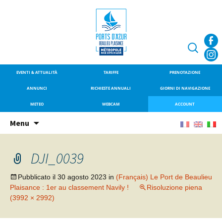
SITE OFFICIEL DU PORT DE
Port de Beaulieu
BEAULIEU-SUR-MER
Ricerca
per:
EVENTI & ATTUALITÀ
TARIFFE
PRENOTAZIONE
ANNUNCI
RICHIESTE ANNUALI
GIORNI DI NAVIGAZIONE
METEO
WEBCAM
ACCOUNT
Vai
Menu
al
contenuto
DJI_0039
Pubblicato il
30 agosto 2023
in
(Français) Le Port de Beaulieu
Plaisance : 1er au classement Navily !
Risoluzione piena
(3992 × 2992)