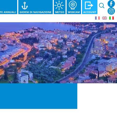
Ricerca
per:
STE ANNUALI
GIORNI DI NAVIGAZIONE
METEO
WEBCAM
ACCOUNT