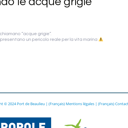
ndo le acque grigie
 chiamano “acque grigie”.
presentano un pericolo reale per la vita marina
ht © 2024 Port de Beaulieu
|
(Français) Mentions légales
|
(Français) Contac