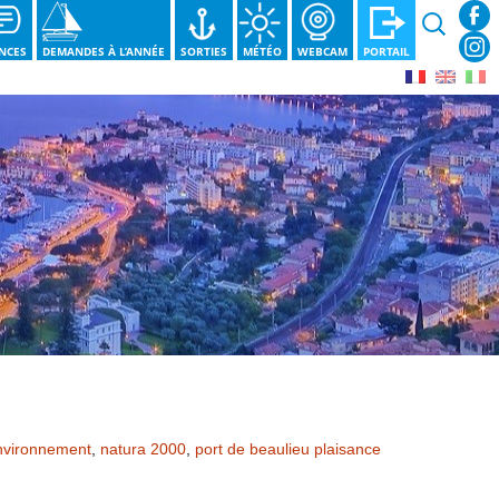
Recherche
NCES
DEMANDES À L’ANNÉE
SORTIES
MÉTÉO
WEBCAM
PORTAIL
nvironnement
,
natura 2000
,
port de beaulieu plaisance