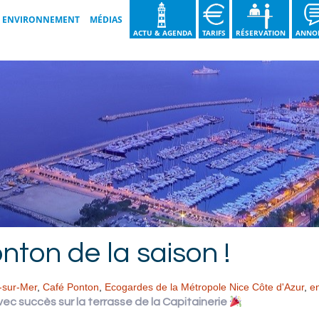
ENVIRONNEMENT
MÉDIAS
ACTU & AGENDA
TARIFS
RÉSERVATION
ANNO
LES BONNES PRATIQUES
GALERIES VIDÉOS
NOS ENGAGEMENTS
GALERIES IMAGES
GUIDE DU TRI DES DÉCHETS
BROCHURE 2026
NOS ACTIONS
ton de la saison !
-sur-Mer
,
Café Ponton
,
Ecogardes de la Métropole Nice Côte d'Azur
,
e
ec succès sur la terrasse de la Capitainerie