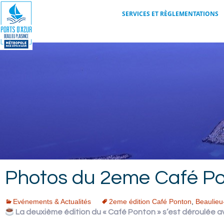
SITE OFFICIEL DU PORT DE BEAULIEU-SUR-MER
Aller
SERVICES ET RÈGLEMENTATIONS
au
contenu
Port de
DOCUMENTS GÉNÉRAUX
principal
FORMULAIRES : DEMANDES
D’INTERVENTION SUR LE
Beaulieu-
DOMAINE PORTUAIRE
RÈGLEMENTATION
sur-Mer
PORTUAIRE
SERVICES
AIRE DE CARÉNAGE
INFOS POUR NAVIGUER
PLAN DU PORT ET RELEVÉ
BATHYMÉTRIQUE
Photos du 2eme Café Pon
NOTRE ÉQUIPE
Evénements & Actualités
2eme édition Café Ponton
,
Beaulieu
LES PORTS VOISINS
La deuxième édition du « Café Ponton » s’est déroulée av
NOUS CONTACTER