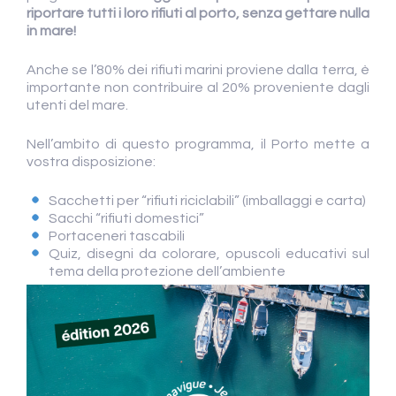
riportare tutti i loro rifiuti al porto, senza gettare nulla
in mare!
Anche se l’80% dei rifiuti marini proviene dalla terra, è
importante non contribuire al 20% proveniente dagli
utenti del mare.
Nell’ambito di questo programma, il Porto mette a
vostra disposizione:
Sacchetti per “rifiuti riciclabili” (imballaggi e carta)
Sacchi “rifiuti domestici”
Portaceneri tascabili
Quiz, disegni da colorare, opuscoli educativi sul
tema della protezione dell’ambiente