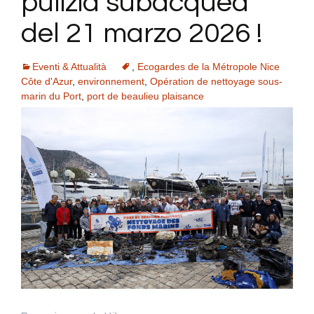
pulizia subacquea
del 21 marzo 2026 !
Eventi & Attualità
,
Ecogardes de la Métropole Nice
Côte d'Azur
,
environnement
,
Opération de nettoyage sous-
marin du Port
,
port de beaulieu plaisance