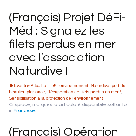
(Français) Projet DéFi-
Méd : Signalez les
filets perdus en mer
avec l’association
Naturdive !
Eventi & Attualità
,
environnement
,
Naturdive
,
port de
beaulieu plaisance
,
Récupération de filets perdus en mer !
,
Sensibilisation à la protection de l'environnement
Ci spiace, ma questo articolo è disponibile soltanto
in
Francese
.
(Français) Opération