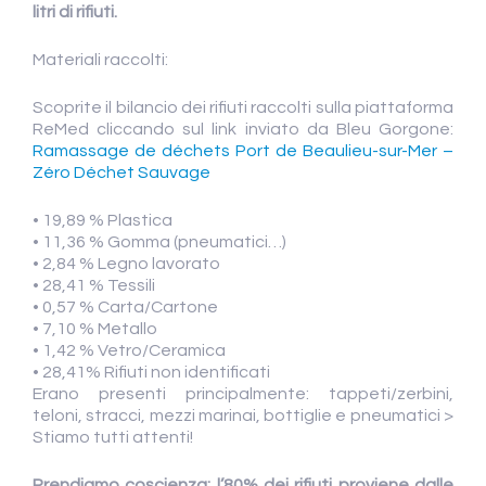
litri di rifiuti.
Materiali raccolti:
Scoprite il bilancio dei rifiuti raccolti sulla piattaforma
ReMed cliccando sul link inviato da Bleu Gorgone:
Ramassage de déchets Port de Beaulieu-sur-Mer –
Zéro Déchet Sauvage
• 19,89 % Plastica
• 11,36 % Gomma (pneumatici…)
• 2,84 % Legno lavorato
• 28,41 % Tessili
• 0,57 % Carta/Cartone
• 7,10 % Metallo
• 1,42 % Vetro/Ceramica
• 28,41% Rifiuti non identificati
Erano presenti principalmente: tappeti/zerbini,
teloni, stracci, mezzi marinai, bottiglie e pneumatici >
Stiamo tutti attenti!
Prendiamo coscienza: l’80% dei rifiuti proviene dalle