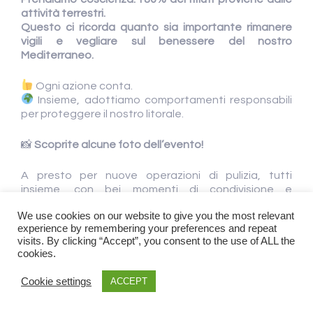
attività terrestri.
Questo ci ricorda quanto sia importante rimanere
vigili e vegliare sul benessere del nostro
Mediterraneo.
Ogni azione conta.
Insieme, adottiamo comportamenti responsabili
per proteggere il nostro litorale.
📸
Scoprite alcune foto dell’evento!
A presto per nuove operazioni di pulizia, tutti
insieme, con bei momenti di condivisione e
solidarietà!
We use cookies on our website to give you the most relevant
experience by remembering your preferences and repeat
Cordiali saluti,
visits. By clicking “Accept”, you consent to the use of ALL the
cookies.
LA CAPITANERIA DEL PORTO DI BEAULIEU
PLAISANCE
Cookie settings
ACCEPT