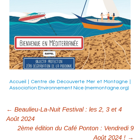
Accueil | Centre de Découverte Mer et Montagne |
Association Environnement Nice (mermontagne.org)
←
Beaulieu-La-Nuit Festival : les 2, 3 et 4
Août 2024
Navigation
2ème édition du Café Ponton : Vendredi 9
Août 2024 !
→