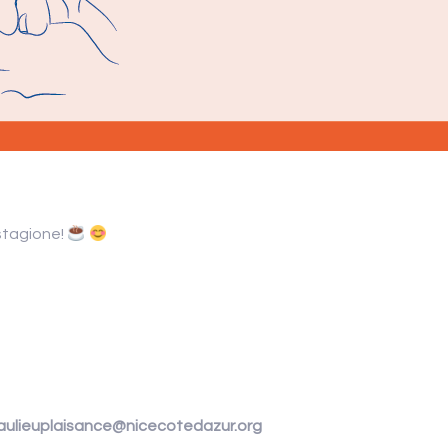
stagione!
beaulieuplaisance@nicecotedazur.org