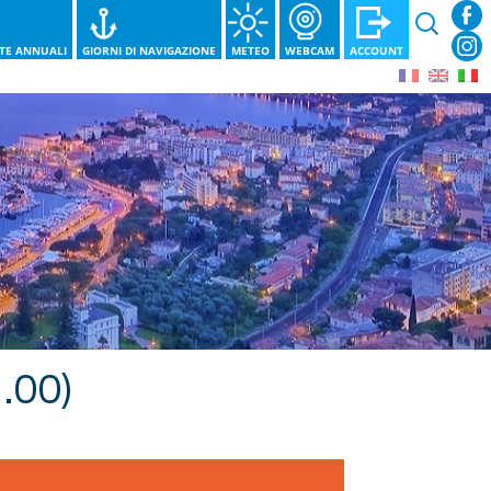
Ricerca
per:
STE ANNUALI
GIORNI DI NAVIGAZIONE
METEO
WEBCAM
ACCOUNT
.00)