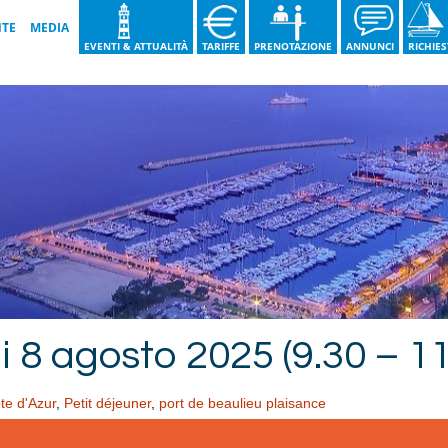
NTE
MEDIA
EVENTI & ATTUALITÀ
TARIFFE
PRENOTAZIONE
ANNUNCI
RICHIE
IA VIDEO
UONE PRATICHE
IA FOTO
TRI IMPEGNI PER
IENTE
RE 2026
 DEI PUNTI DI
CLAGGIO
TRI INTERVENTI
i 8 agosto 2025 (9.30 – 11
te d'Azur
,
Petit déjeuner
,
port de beaulieu plaisance