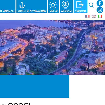
Ricerca
per:
STE ANNUALI
GIORNI DI NAVIGAZIONE
METEO
WEBCAM
ACCOUNT