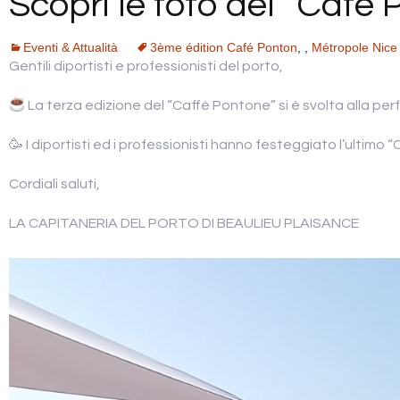
Scopri le foto del “Café 
Eventi & Attualità
3ème édition Café Ponton
,
,
Métropole Nice
Gentili diportisti e professionisti del porto,
La terza edizione del “Caffè Pontone” si è svolta alla per
🥳 I diportisti ed i professionisti hanno festeggiato l’ultim
Cordiali saluti,
LA CAPITANERIA DEL PORTO DI BEAULIEU PLAISANCE