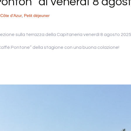
Ponton” di venerdì 8 agos
 Côte d'Azur
,
Petit déjeuner
fezione sulla terrazza della Capitaneria venerdì 8 agosto 2025
o “Caffè Pontone” della stagione con una buona colazione!