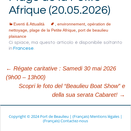
Afrique (20.05.2026)
Eventi & Attualità
,
environnement
,
opération de
nettoyage
,
plage de la Petite Afrique
,
port de beaulieu
plaisance
Ci spiace, ma questo articolo è disponibile soltanto
in
Francese
.
←
Régate caritative : Samedi 30 mai 2026
(9h00 – 13h00)
Navigazione
Scopri le foto del “Beaulieu Boat Show” e
della sua serata Cabaret!
→
articolo
Copyright © 2024 Port de Beaulieu
|
(Français) Mentions légales
|
(Français) Contactez-nous