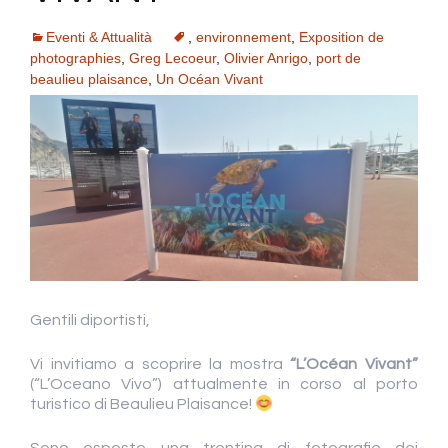
Eventi & Attualità
,
environnement
,
Exposition de
photographies
,
Greg Lecoeur
,
Olivier Anrigo
,
port de
beaulieu plaisance
,
Un Océan Vivant
Gentili diportisti,
Vi invitiamo a scoprire la mostra
“L’Océan Vivant”
(“L’Oceano Vivo”) attualmente in corso al porto
turistico di Beaulieu Plaisance!