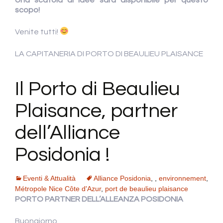
scopo!
Venite tutti!
LA CAPITANERIA DI PORTO DI BEAULIEU PLAISANCE
Il Porto di Beaulieu
Plaisance, partner
dell’Alliance
Posidonia !
Eventi & Attualità
Alliance Posidonia
,
,
environnement
,
Métropole Nice Côte d'Azur
,
port de beaulieu plaisance
PORTO PARTNER DELL’ALLEANZA POSIDONIA
Buongiorno,