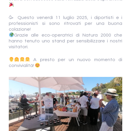
🥳 Questo venerdì 11 luglio 2025, i diportisti e i
professionisti si sono ritrovati per una buona
colazione!
Grazie alle eco-operatrici di Natura 2000 che
hanno tenuto uno stand per sensibilizzare i nostri
visitatori.
A presto per un nuovo momento di
convivialità!