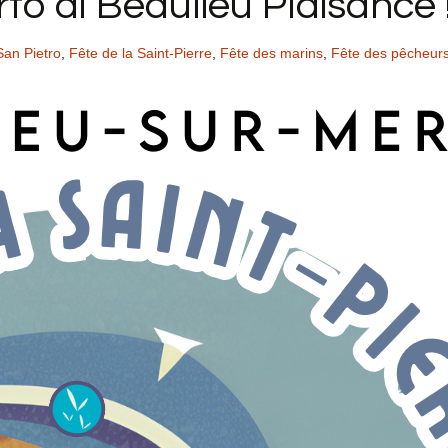
rto di Beaulieu Plaisance 
San Pietro
,
Fête de la Saint-Pierre
,
Fête des marins
,
Fête des pêcheur