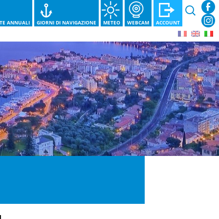
Ricerca
per:
STE ANNUALI
GIORNI DI NAVIGAZIONE
METEO
WEBCAM
ACCOUNT