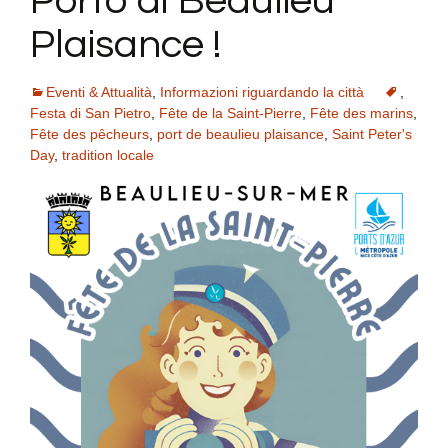
Porto di Beaulieu
Plaisance !
Eventi & Attualità
,
Informazioni riguardando la città
,
Festa di San Pietro
,
Fête de la Saint-Pierre
,
Fête des marins
,
Fête des pêcheurs
,
port de beaulieu plaisance
,
Saint Peter's
Day
,
tradition locale