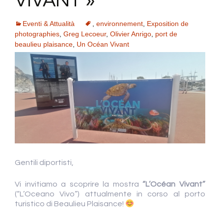
VIVANT »
Eventi & Attualità
,
environnement
,
Exposition de
photographies
,
Greg Lecoeur
,
Olivier Anrigo
,
port de
beaulieu plaisance
,
Un Océan Vivant
Gentili diportisti,
Vi invitiamo a scoprire la mostra
“L’Océan Vivant”
(“L’Oceano Vivo”) attualmente in corso al porto
turistico di Beaulieu Plaisance!