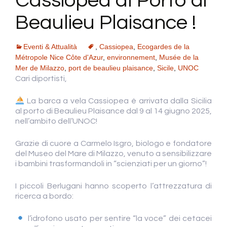
Cassiopea al Porto di
Beaulieu Plaisance !
Eventi & Attualità
,
Cassiopea
,
Ecogardes de la
Métropole Nice Côte d'Azur
,
environnement
,
Musée de la
Mer de Milazzo
,
port de beaulieu plaisance
,
Sicile
,
UNOC
Cari diportisti,
La barca a vela Cassiopea è arrivata dalla Sicilia
al porto di Beaulieu Plaisance dal 9 al 14 giugno 2025,
nell’ambito dell’UNOC!
Grazie di cuore a Carmelo Isgro, biologo e fondatore
del Museo del Mare di Milazzo, venuto a sensibilizzare
i bambini trasformandoli in “scienziati per un giorno”!
I piccoli Berlugani hanno scoperto l’attrezzatura di
ricerca a bordo:
l’idrofono usato per sentire “la voce” dei cetacei