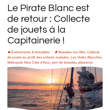
Le Pirate Blanc est
de retour : Collecte
de jouets à la
Capitainerie !
Evénements & Actualités
Beaulieu-sur-Mer
,
Collecte
de jouets au profit des enfants malades
,
Les Voiles Blanches
,
Métropole Nice Côte d'Azur
,
port de beaulieu plaisance