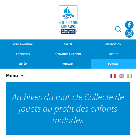
SITE OFFICIEL DU PORT DE
Port de Beaulieu-
BEAULIEU-SUR-MER
sur-Mer
Recherche
ACTU & AGENDA
TARIFS
RÉSERVATION
ANNONCES
DEMANDES À L’ANNÉE
SORTIES
MÉTÉO
WEBCAM
PORTAIL
Aller
Menu
au
contenu
Archives du mot-clé Collecte de
principal
jouets au profit des enfants
malades