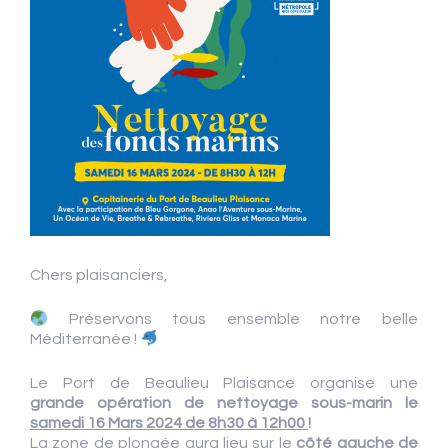
Chers plaisanciers,
Préservons tous ensemble notre belle
Méditerranée !
Le Port de Beaulieu Plaisance organise une
grande
opération de nettoyage sous-marin le
samedi 16 Mars 2024
de 8h30 à 12h00
!
La zone de plongée aura lieu sur le
côté gauche de