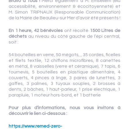
Bravo à tous !
Merci également à M. Emsellem (élu
accessibilité, environnement & écocitoyenneté) et
M. Simon TRIPNAUX (Responsable Communication)
de la Mairie de Beaulieu-sur Mer d’avoir été présents !
En 1 heure, 42 bénévoles
ont récolté
1500 Litres de
déchets
au niveau du côté gauche de l’épi central,
soit :
54 bouteilles en verre, 50 mégots, , 35 cordes, ficelles
et filets textile, 12 chiffons microfibres, 8 canettes
en métal, 8 vaisselles (verre et céramique), 7 tapis, 6
tournevis, 5 bouteilles en plastique alimentaire, 4
couverts, 4 pinces à linge, 3 paires de lunettes, 3
gaffes, 3 palmes, 3 tuyaux souples, 2 brosses à
dents, 2 bâches, 1 haut-parleur, 1 prise électrique, 1
parapluie, 1 moteur hors-bord, et 1 batterie
Pour plus d’informations, nous vous invitons à
découvrir le lien ci-dessous :
https://www.remed-zero-