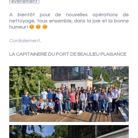
l’événement !
A bientôt pour de nouvelles opérations de
nettoyage, tous ensemble, dans la joie et la bonne
humeur !
Cordialement,
LA CAPITAINERIE DU PORT DE BEAULIEU PLAISANCE