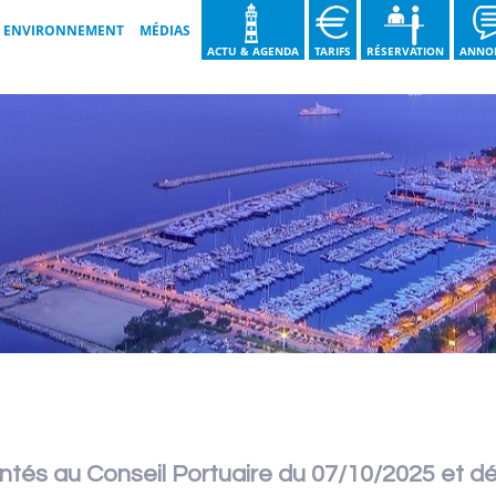
ENVIRONNEMENT
MÉDIAS
ACTU & AGENDA
TARIFS
RÉSERVATION
ANNO
LES BONNES PRATIQUES
GALERIES VIDÉOS
NOS ENGAGEMENTS
GALERIES IMAGES
GUIDE DU TRI DES DÉCHETS
BROCHURE 2026
NOS ACTIONS
ntés au Conseil Portuaire du 07/10/2025 et dé