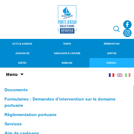
SITE OFFICIEL DU PORT DE
Port de Beaulieu-
BEAULIEU-SUR-MER
sur-Mer
Recherche
ACTU & AGENDA
TARIFS
RÉSERVATION
ANNONCES
DEMANDES À L’ANNÉE
SORTIES
MÉTÉO
WEBCAM
PORTAIL
Aller
Menu
au
contenu
Documents
principal
Formulaires : Demandes d’intervention sur le domaine
portuaire
Règlementation portuaire
Services
Aire de carénage