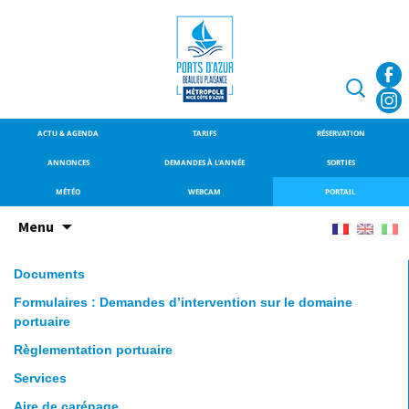
SITE OFFICIEL DU PORT DE
Port de Beaulieu-
BEAULIEU-SUR-MER
sur-Mer
Recherche
ACTU & AGENDA
TARIFS
RÉSERVATION
ANNONCES
DEMANDES À L’ANNÉE
SORTIES
MÉTÉO
WEBCAM
PORTAIL
Aller
Menu
au
contenu
Documents
principal
Formulaires : Demandes d’intervention sur le domaine
portuaire
Règlementation portuaire
Services
Aire de carénage