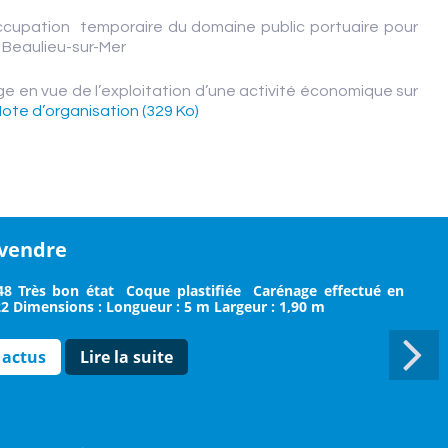
ccupation temporaire du domaine public portuaire pour
à Beaulieu-sur-Mer
e en vue de l’exploitation d’une activité économique sur
ote d’organisation (329 Ko)
 vendre
8 Très bon état  Coque plastifiée  Carénage effectué en
 Dimensions : Longueur : 5 m Largeur : 1,90 m
 actus
Lire la suite