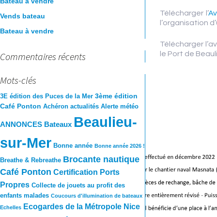
Bateau à vendre
Télécharger l’
Av
Vends bateau
AVIS CLIENTS
l’organisation d
Bateau à vendre
Télécharger l’a
le Port de Beaul
Commentaires récents
Mots-clés
3ème édition
3E édition des Puces de la Mer
Café Ponton
Achéron
actualités
Alerte météo
Beaulieu-
ANNONCES Bateaux
sur-Mer
Bonne année
Bonne année 2026 !
Brocante nautique
Breathe & Rebreathe
Café Ponton
Certification Ports
Propres
Collecte de jouets au profit des
enfants malades
Coucours d'illumination de bateaux
Ecogardes de la Métropole Nice
Echelles