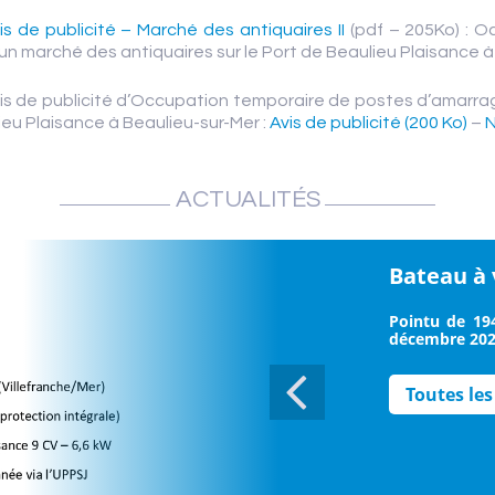
is de publicité – Marché des antiquaires II
(pdf – 205Ko) : O
’un marché des antiquaires sur le Port de Beaulieu Plaisance 
vis de publicité d’Occupation temporaire de postes d’amarrag
ieu Plaisance à Beaulieu-sur-Mer :
Avis de publicité (200 Ko)
–
N
ACTUALITÉS
Bateau à
Pointu de 194
décembre 2022
Toutes les