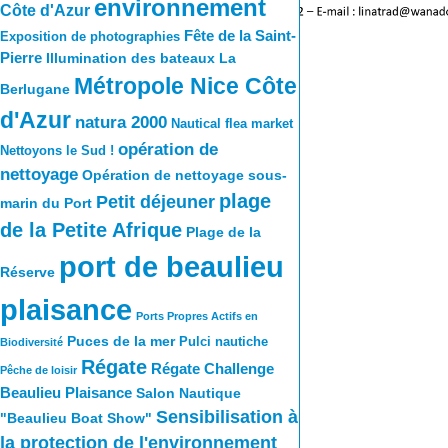
environnement
Côte d'Azur
Fête de la Saint-
Exposition de photographies
Pierre
Illumination des bateaux
La
Métropole Nice Côte
Berlugane
d'Azur
natura 2000
Nautical flea market
opération de
Nettoyons le Sud !
nettoyage
Opération de nettoyage sous-
plage
Petit déjeuner
marin du Port
de la Petite Afrique
Plage de la
port de beaulieu
Réserve
plaisance
Ports Propres Actifs en
Puces de la mer
Pulci nautiche
Biodiversité
Régate
Régate Challenge
Pêche de loisir
Beaulieu Plaisance
Salon Nautique
Sensibilisation à
"Beaulieu Boat Show"
la protection de l'environnement