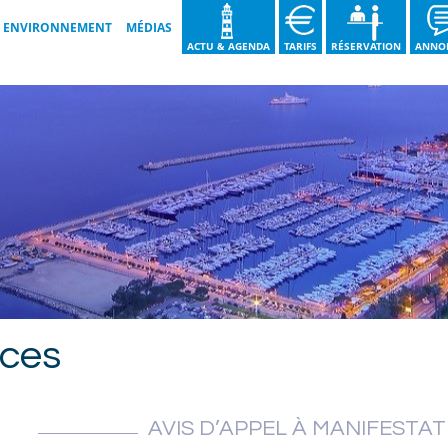
ENVIRONNEMENT
MÉDIAS
ACTU & AGENDA
TARIFS
RÉSERVATION
ANNO
LES BONNES PRATIQUES
GALERIES VIDÉOS
NOS ENGAGEMENTS
GALERIES IMAGES
GUIDE DU TRI DES DÉCHETS
BROCHURE 2026
NOS ACTIONS
ces
AVIS D’APPEL À MANIFESTAT