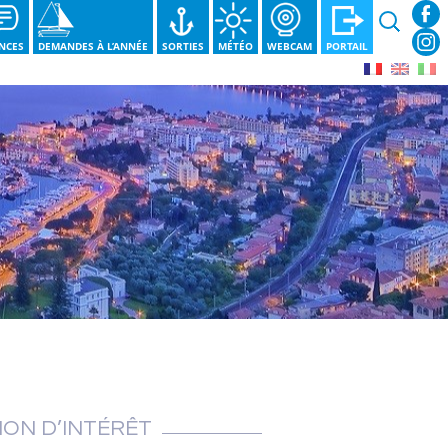
Recherche
NCES
DEMANDES À L’ANNÉE
SORTIES
MÉTÉO
WEBCAM
PORTAIL
ION D’INTÉRÊT