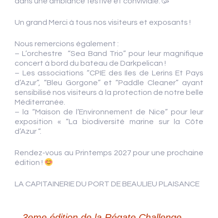
dans une ambiance festive et conviviale. 🥳
Un grand Merci à tous nos visiteurs et exposants !
Nous remercions également :
– L’orchestre “Sea Band Trio” pour leur magnifique
concert à bord du bateau de Darkpelican !
– Les associations “CPIE des Iles de Lerins Et Pays
d’Azur”, “Bleu Gorgone” et “Paddle Cleaner” ayant
sensibilisé nos visiteurs à la protection de notre belle
Méditerranée.
– la “Maison de l’Environnement de Nice” pour leur
exposition « “La biodiversité marine sur la Côte
d’Azur “.
Rendez-vous au Printemps 2027 pour une prochaine
édition !
LA CAPITAINERIE DU PORT DE BEAULIEU PLAISANCE
←
3eme édition de la Régate Challenge