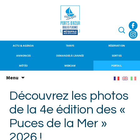
SITE OFFICIEL DU PORT DE
Port de Beaulieu-
BEAULIEU-SUR-MER
sur-Mer
Recherche
ACTU & AGENDA
TARIFS
RÉSERVATION
ANNONCES
DEMANDES À L’ANNÉE
SORTIES
MÉTÉO
WEBCAM
PORTAIL
Aller
Menu
au
contenu
Découvrez les photos
principal
de la 4e édition des «
Puces de la Mer »
2026 !