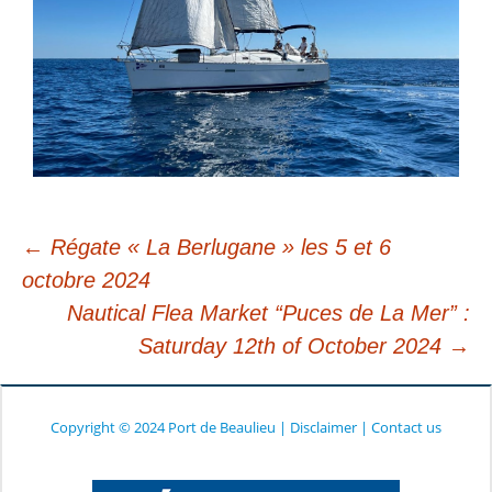
←
Régate « La Berlugane » les 5 et 6
octobre 2024
Post
Nautical Flea Market “Puces de La Mer” :
Saturday 12th of October 2024
→
navigation
Copyright © 2024 Port de Beaulieu
|
Disclaimer
|
Contact us