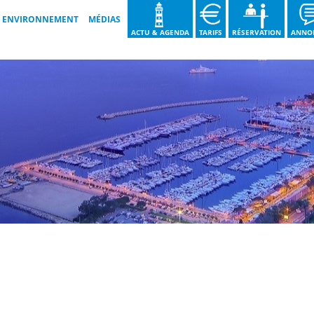
ENVIRONNEMENT
MÉDIAS
ACTU & AGENDA
TARIFS
RÉSERVATION
ANNO
LES BONNES PRATIQUES
GALERIES VIDÉOS
NOS ENGAGEMENTS
GALERIES IMAGES
GUIDE DU TRI DES DÉCHETS
BROCHURE 2026
NOS ACTIONS