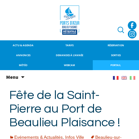
SITE OFFICIEL DU PORT DE
Port de Beaulieu-
BEAULIEU-SUR-MER
sur-Mer
Recherche
ACTU & AGENDA
TARIFS
RÉSERVATION
ANNONCES
DEMANDES À L’ANNÉE
SORTIES
MÉTÉO
WEBCAM
PORTAIL
Aller
Menu
au
contenu
Fête de la Saint-
principal
Pierre au Port de
Beaulieu Plaisance !
Evénements & Actualités
,
Infos Ville
Beaulieu-sur-