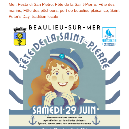
Mer
,
Festa di San Pietro
,
Fête de la Saint-Pierre
,
Fête des
marins
,
Fête des pêcheurs
,
port de beaulieu plaisance
,
Saint
Peter's Day
,
tradition locale