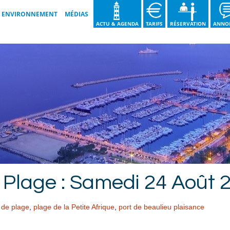
ENVIRONNEMENT
MÉDIAS
ACTU & AGENDA
TARIFS
RÉSERVATION
ANNO
LES BONNES PRATIQUES
GALERIES VIDÉOS
NOS ENGAGEMENTS
GALERIES IMAGES
GUIDE DU TRI DES DÉCHETS
BROCHURE 2026
NOS ACTIONS
Plage : Samedi 24 Août 2
 de plage
,
plage de la Petite Afrique
,
port de beaulieu plaisance