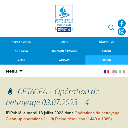
SITE OFFICIEL DU PORT DE
Port de Beaulieu-
BEAULIEU-SUR-MER
sur-Mer
Recherche
ACTU & AGENDA
TARIFS
RÉSERVATION
ANNONCES
DEMANDES À L’ANNÉE
SORTIES
MÉTÉO
WEBCAM
PORTAIL
Aller
Menu
au
contenu
CETACEA – Opération de
principal
nettoyage 03.07.2023 – 4
Publié le
mardi 18 juillet 2023
dans
Opérations de nettoyage !
Clean-up operations !
Pleine résolution (1440 × 1080)