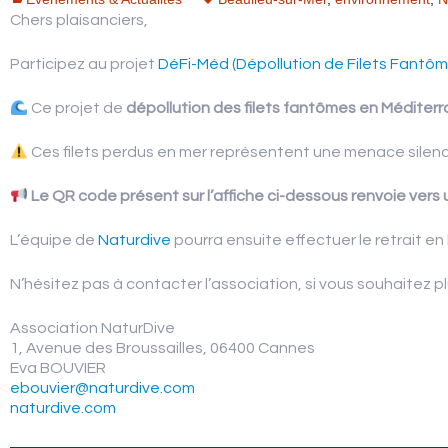
Chers plaisanciers,
AVIS CLIENTS
Participez au projet
DéFi-Méd (Dépollution de Filets Fantô
Ce projet de
dépollution des filets fantômes en Méditer
Ces filets perdus en mer représentent une menace silenci
Le QR code présent sur l’affiche ci-dessous renvoie vers
L’équipe de
Naturdive
pourra ensuite effectuer le retrait en 
N’hésitez pas à contacter l’association, si vous souhaitez pl
Association NaturDive
1, Avenue des Broussailles, 06400 Cannes
Eva BOUVIER
ebouvier@naturdive.com
naturdive.com