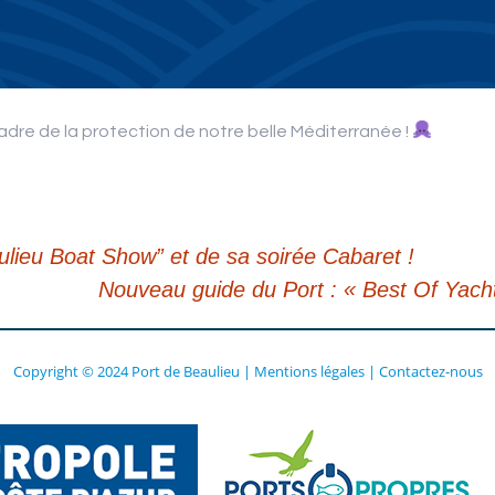
dre de la protection de notre belle Méditerranée !
lieu Boat Show” et de sa soirée Cabaret !
Nouveau guide du Port : « Best Of Yach
Copyright © 2024 Port de Beaulieu
|
Mentions légales
|
Contactez-nous