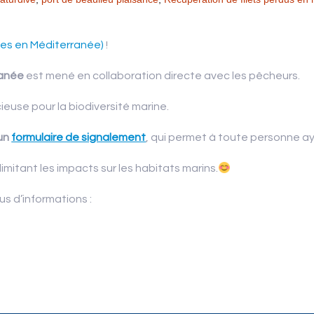
mes en Méditerranée)
!
ranée
est mené en collaboration directe avec les pêcheurs.
euse pour la biodiversité marine.
 un
formulaire de signalement
, qui permet à toute personne aya
limitant les impacts sur les habitats marins.
us d’informations :