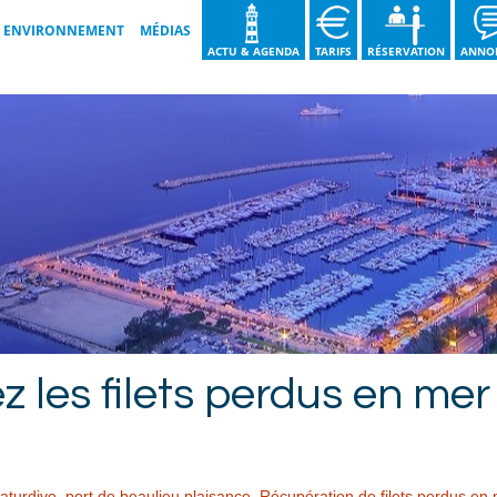
ENVIRONNEMENT
MÉDIAS
ACTU & AGENDA
TARIFS
RÉSERVATION
ANNO
LES BONNES PRATIQUES
GALERIES VIDÉOS
NOS ENGAGEMENTS
GALERIES IMAGES
GUIDE DU TRI DES DÉCHETS
BROCHURE 2026
NOS ACTIONS
z les filets perdus en mer
aturdive
,
port de beaulieu plaisance
,
Récupération de filets perdus en 