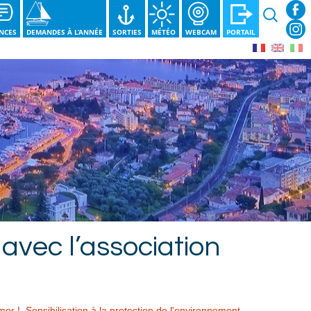
Recherche
NCES
DEMANDES À L’ANNÉE
SORTIES
MÉTÉO
WEBCAM
PORTAIL
 avec l’association
mer !
,
Sensibilisation à la protection de l'environnement