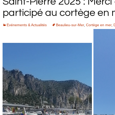
Saint-Pierre 2025 : Merc
AVIS CLIENTS
participé au cortège en 
Evénements & Actualités
Beaulieu-sur-Mer
,
Cortège en mer
,