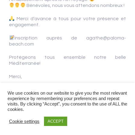
Bénévoles, nous vous attendons nombreux !
Merci d’avance à tous pour votre présence et
engagement.
Inscription auprès de agathe@paloma-
beach.com
Protégeons tous ensemble notre belle
Méditerranée!
Merci,
Cordialement,
We use cookies on our website to give you the most relevant
experience by remembering your preferences and repeat
LA CAPITAINERIE DU PORT DE BEAULIEU PLAISANCE
visits. By clicking “Accept”, you consent to the use of ALL the
cookies.
Cookie settings
ACCEPT
Copyright © 2024 Port de Beaulieu
|
Mentions légales
|
Contactez-nous