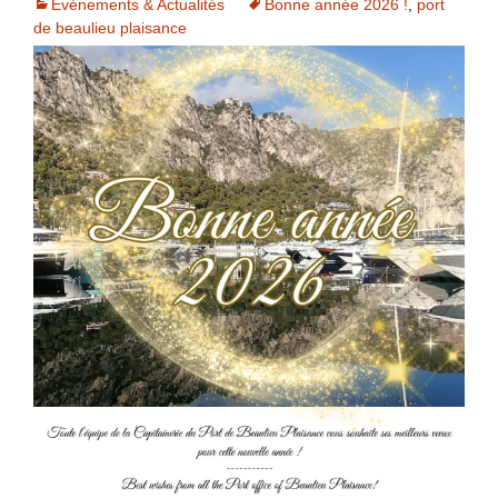
Evénements & Actualités
Bonne année 2026 !
,
port
de beaulieu plaisance