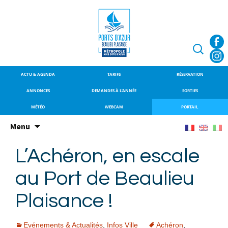
SITE OFFICIEL DU PORT DE
Port de Beaulieu-
BEAULIEU-SUR-MER
sur-Mer
Recherche
ACTU & AGENDA
TARIFS
RÉSERVATION
ANNONCES
DEMANDES À L’ANNÉE
SORTIES
MÉTÉO
WEBCAM
PORTAIL
Aller
Menu
au
contenu
L’Achéron, en escale
principal
au Port de Beaulieu
Plaisance !
Evénements & Actualités
,
Infos Ville
Achéron
,