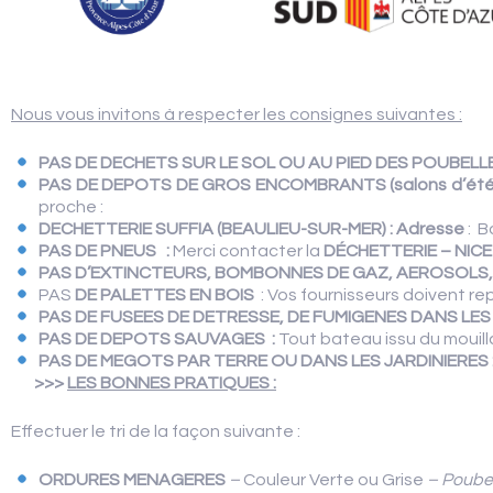
Nous vous invitons à respecter les consignes suivantes :
PAS DE DECHETS SUR LE SOL OU AU PIED DES POUBELL
PAS DE DEPOTS DE GROS ENCOMBRANTS
(salons d’été
proche :
DECHETTERIE SUFFIA (BEAULIEU-SUR-MER) :
Adresse
: B
PAS DE PNEUS
:
Merci contacter la
DÉCHETTERIE – NIC
PAS D’EXTINCTEURS, BOMBONNES DE GAZ, AEROSOLS,
PAS
DE PALETTES EN BOIS
: Vos fournisseurs doivent rep
PAS DE FUSEES DE DETRESSE, DE FUMIGENES DANS LE
PAS DE DEPOTS SAUVAGES
:
Tout bateau issu du mouill
PAS DE MEGOTS PAR TERRE OU
DANS LES JARDINIERES 
>>>
LES BONNES PRATIQUES :
Effectuer le tri de la façon suivante :
ORDURES MENAGERES
–
Couleur Verte ou Grise
– Poubell