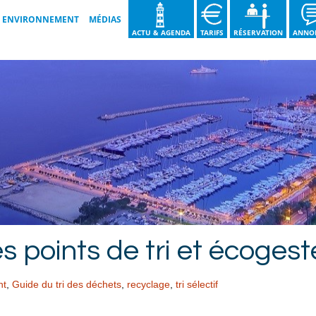
ENVIRONNEMENT
MÉDIAS
ACTU & AGENDA
TARIFS
RÉSERVATION
ANNO
LES BONNES PRATIQUES
GALERIES VIDÉOS
NOS ENGAGEMENTS
GALERIES IMAGES
GUIDE DU TRI DES DÉCHETS
BROCHURE 2026
NOS ACTIONS
 points de tri et écogeste
nt
,
Guide du tri des déchets
,
recyclage
,
tri sélectif