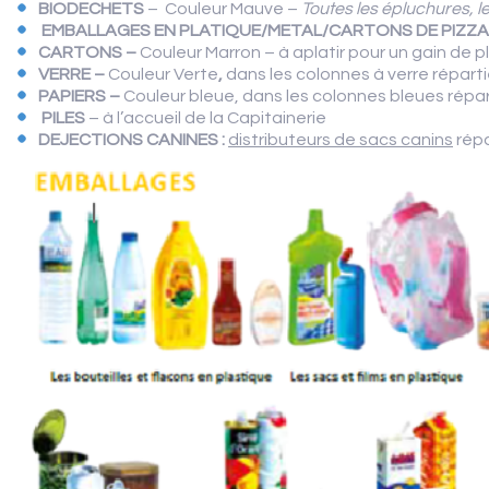
BIODECHETS
– Couleur Mauve –
Toutes les épluchures, l
EMBALLAGES EN PLATIQUE/METAL/CARTONS DE PIZZ
CARTONS –
Couleur Marron – à aplatir pour un gain de p
VERRE –
Couleur Verte
,
dans les colonnes à verre répartie
PAPIERS –
Couleur bleue, dans les colonnes bleues répar
PILES
– à l’accueil de la Capitainerie
DEJECTIONS CANINES :
distributeurs de sacs canins
répa