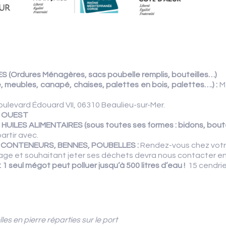
ES
(Ordures Ménagères, sacs poubelle remplis
, bouteilles…)
, meubles, canapé, chaises, palettes en bois, palettes….) :
M
oulevard Édouard VII, 06310 Beaulieu-sur-Mer.
E OUEST
 HUILES
ALIMENTAIRES
(sous toutes ses formes : bidons, boute
artir avec.
S CONTENEURS, BENNES, POUBELLES :
Rendez-vous chez votr
age et souhaitant jeter ses déchets devra nous contacter en a
:
1 seul mégot peut polluer jusqu’à 500 litres d’eau !
15 cendrie
es en pierre réparties sur le port