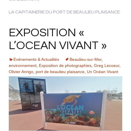
LA CAPITAINERIE DU PORT DE BEAULIEU PLAISANCE
EXPOSITION «
L’OCEAN VIVANT »
Evénements & Actualités
Beaulieu-sur-Mer
,
environnement
,
Exposition de photographies
,
Greg Lecoeur
,
Olivier Anrigo
,
port de beaulieu plaisance
,
Un Océan Vivant