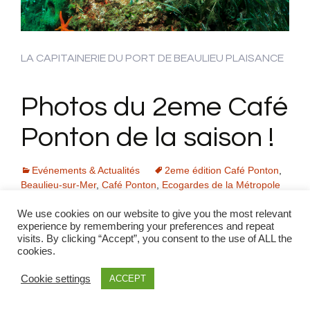
LA CAPITAINERIE DU PORT DE BEAULIEU PLAISANCE
Photos du 2eme Café
Ponton de la saison !
Evénements & Actualités
2eme édition Café Ponton
,
Beaulieu-sur-Mer
,
Café Ponton
,
Ecogardes de la Métropole
Nice Côte d'Azur
,
environnement
,
natura 2000
,
port de
We use cookies on our website to give you the most relevant
beaulieu plaisance
experience by remembering your preferences and repeat
La deuxième édition du « Café Ponton » s’est
visits. By clicking “Accept”, you consent to the use of ALL the
déroulée avec succès sur la terrasse de la
cookies.
Capitainerie
Cookie settings
ACCEPT
🥳 Ce vendredi 11 juillet 2025, les plaisanciers et
professionnels se sont retrouvés autour d’un bon