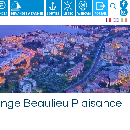
Recherche
NCES
DEMANDES À L’ANNÉE
SORTIES
MÉTÉO
WEBCAM
PORTAIL
enge Beaulieu Plaisance