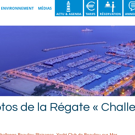
ENVIRONNEMENT
MÉDIAS
ACTU & AGENDA
TARIFS
RÉSERVATION
ANNO
LES BONNES PRATIQUES
GALERIES VIDÉOS
NOS ENGAGEMENTS
GALERIES IMAGES
GUIDE DU TRI DES DÉCHETS
BROCHURE 2026
NOS ACTIONS
os de la Régate « Chall
hallenge Beaulieu Plaisance
,
Yacht Club de Beaulieu-sur-Mer