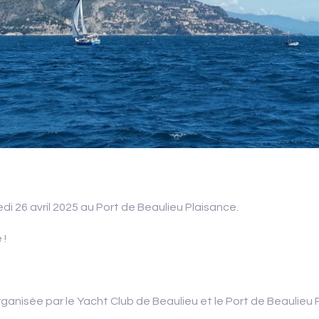
di 26 avril 2025 au Port de Beaulieu Plaisance.
 !
anisée par le Yacht Club de Beaulieu et le Port de Beaulieu P