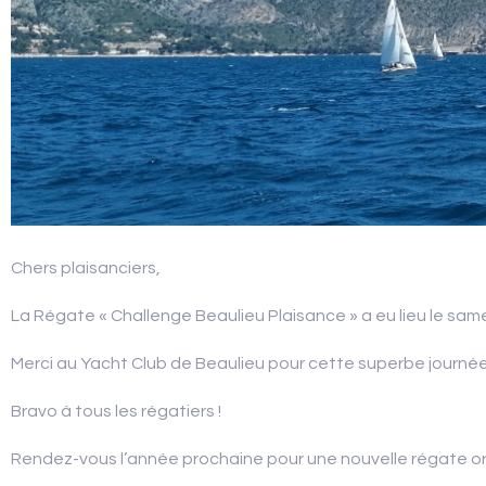
Chers plaisanciers,
La Régate « Challenge Beaulieu Plaisance » a eu lieu le same
Merci au Yacht Club de Beaulieu pour cette superbe journée
Bravo à tous les régatiers !
Rendez-vous l’année prochaine pour une nouvelle régate org