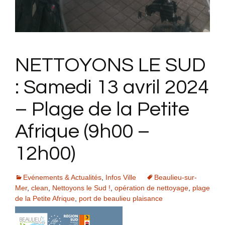
NETTOYONS LE SUD
: Samedi 13 avril 2024
– Plage de la Petite
Afrique (9h00 –
12h00)
Evénements & Actualités
,
Infos Ville
Beaulieu-sur-
Mer
,
clean
,
Nettoyons le Sud !
,
opération de nettoyage
,
plage
de la Petite Afrique
,
port de beaulieu plaisance