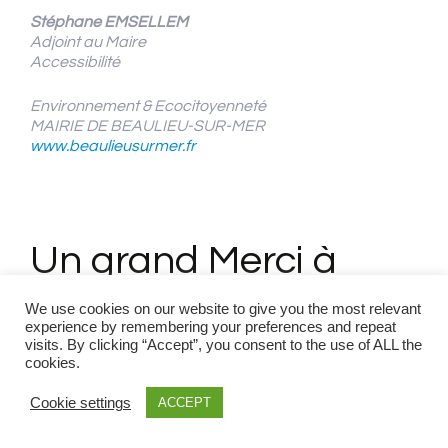
Stéphane EMSELLEM
Adjoint au Maire
Accessibilité
Environnement & Ecocitoyenneté
MAIRIE DE BEAULIEU-SUR-MER
www.beaulieusurmer.fr
Un grand Merci à
tous les bénévoles de
We use cookies on our website to give you the most relevant
experience by remembering your preferences and repeat
l’opération nettoyage
visits. By clicking “Accept”, you consent to the use of ALL the
cookies.
sous-marin !
Cookie settings
ACCEPT
Evénements & Actualités
,
Infos Ville
Beaulieu-sur-