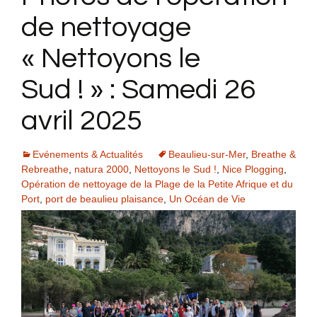
de nettoyage
« Nettoyons le
Sud ! » : Samedi 26
avril 2025
Evénements & Actualités
Beaulieu-sur-Mer
,
Breathe &
Rebreathe
,
natura 2000
,
Nettoyons le Sud !
,
Nice Plogging
,
Opération de nettoyage de la Plage de la Petite Afrique et du
Port
,
port de beaulieu plaisance
,
Un Océan de Vie