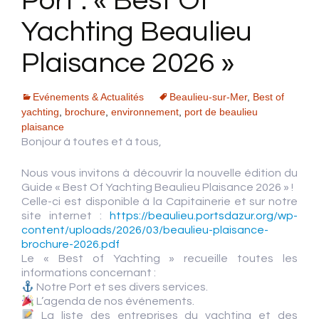
Port : « Best Of
Yachting Beaulieu
Plaisance 2026 »
Evénements & Actualités
Beaulieu-sur-Mer
,
Best of
yachting
,
brochure
,
environnement
,
port de beaulieu
plaisance
Bonjour à toutes et à tous,
Nous vous invitons à découvrir la nouvelle édition du
Guide « Best Of Yachting Beaulieu Plaisance 2026 » !
Celle-ci est disponible à la Capitainerie et sur notre
site internet :
https://beaulieu.portsdazur.org/wp-
content/uploads/2026/03/beaulieu-plaisance-
brochure-2026.pdf
Le « Best of Yachting » recueille toutes les
informations concernant :
Notre Port et ses divers services.
L’agenda de nos événements.
La liste des entreprises du yachting et des