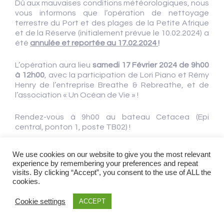
Dû aux mauvaises conditions météorologiques, nous
vous informons que l’opération de nettoyage
terrestre du Port et des plages de la Petite Afrique
et de la Réserve (initialement prévue le 10.02.2024) a
été
annulée et reportée au 17.02.2024
!
L’opération aura lieu
samedi 17 Février 2024 de 9h00
à 12h00
, avec la participation de Lori Piano et Rémy
Henry de l’entreprise Breathe & Rebreathe, et de
l’association « Un Océan de Vie » !
Rendez-vous à 9h00 au bateau Cetacea (Epi
central, ponton 1, poste TB02) !
Le Port de Beaulieu Plaisance soutient vivement
We use cookies on our website to give you the most relevant
cette démarche de protection de l’Environnement.
experience by remembering your preferences and repeat
visits. By clicking “Accept”, you consent to the use of ALL the
Tout au long de l’année, nous veillons à conserver
cookies.
notre Port propre, pour le bien-être de nos
plaisanciers et de notre planète !
Cookie settings
ACCEPT
Merci d’avance à tous pour votre présence !