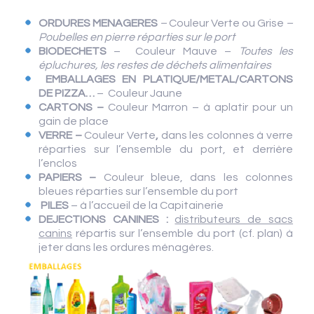
ORDURES MENAGERES
–
Couleur Verte ou Grise
–
Poubelles en pierre réparties sur le port
BIODECHETS
– Couleur Mauve –
Toutes les
épluchures, les restes de déchets alimentaires
EMBALLAGES EN PLATIQUE/METAL/CARTONS
DE PIZZA…
– Couleur Jaune
CARTONS –
Couleur Marron – à aplatir pour un
gain de place
VERRE –
Couleur Verte
,
dans les colonnes à verre
réparties sur l’ensemble du port, et derrière
l’enclos
PAPIERS –
Couleur bleue, dans les colonnes
bleues réparties sur l’ensemble du port
PILES
– à l’accueil de la Capitainerie
DEJECTIONS CANINES :
distributeurs de sacs
canins
répartis sur l’ensemble du port (cf. plan) à
jeter dans les ordures ménagères.