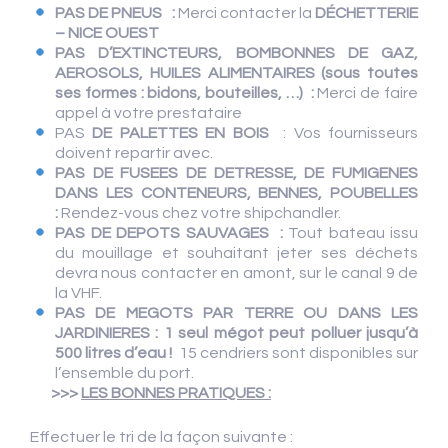
PAS DE PNEUS
:
Merci contacter la
DÉCHETTERIE
– NICE OUEST
PAS D’EXTINCTEURS, BOMBONNES DE GAZ,
AEROSOLS, HUILES
ALIMENTAIRES
(sous toutes
ses formes : bidons, bouteilles, …)
:
Merci de faire
appel à votre prestataire
PAS
DE PALETTES EN BOIS
: Vos fournisseurs
doivent repartir avec.
PAS DE FUSEES DE DETRESSE, DE FUMIGENES
DANS LES CONTENEURS, BENNES, POUBELLES
:
Rendez-vous chez votre shipchandler.
PAS DE DEPOTS SAUVAGES
:
Tout bateau issu
du mouillage et souhaitant jeter ses déchets
devra nous contacter en amont, sur le canal 9 de
la VHF.
PAS DE MEGOTS PAR TERRE OU
DANS LES
JARDINIERES :
1 seul mégot peut polluer jusqu’à
500 litres d’eau !
15 cendriers sont disponibles sur
l’ensemble du port.
>>>
LES BONNES PRATIQUES :
Effectuer le tri de la façon suivante :