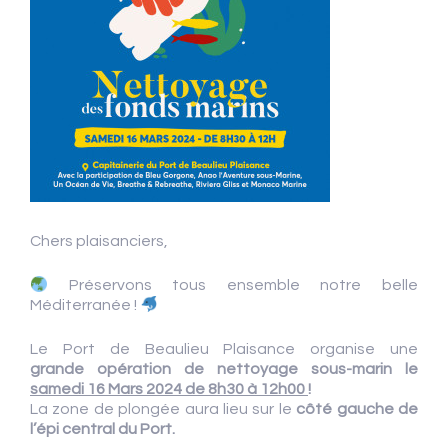
Chers plaisanciers,
Préservons tous ensemble notre belle
Méditerranée !
Le Port de Beaulieu Plaisance organise une
grande
opération de nettoyage sous-marin le
samedi 16 Mars 2024
de 8h30 à 12h00
!
La zone de plongée aura lieu sur le
côté gauche de
l’épi central du Port.