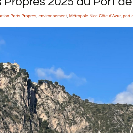
 Propres 2025 au Port de
cation Ports Propres
,
environnement
,
Métropole Nice Côte d'Azur
,
port 