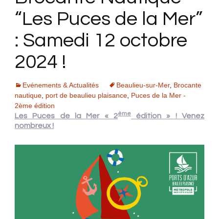
“Les Puces de la Mer”
: Samedi 12 octobre
2024 !
Evénements & Actualités
Beaulieu-sur-Mer
,
Brocante
nautique
,
port de beaulieu plaisance
,
Puces de la Mer -
2ème édition
ème
Les Puces de la Mer « 2
édition » ! Venez
nombreux !