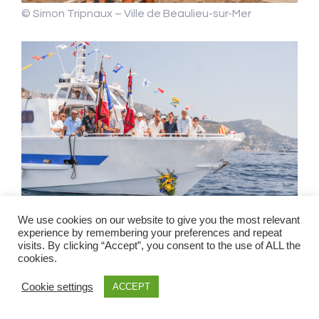
© Simon Tripnaux – Ville de Beaulieu-sur-Mer
We use cookies on our website to give you the most relevant
experience by remembering your preferences and repeat
visits. By clicking “Accept”, you consent to the use of ALL the
cookies.
© Simon Tripnaux – Ville de Beaulieu-sur-Mer
Cookie settings
ACCEPT