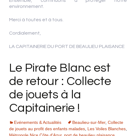
Ensemble, continuons à protéger notre
environnement.
Merci à toutes et à tous.
Cordialement,
LA CAPITAINERIE DU PORT DE BEAULIEU PLAISANCE
Le Pirate Blanc est
de retour : Collecte
de jouets à la
Capitainerie !
Evénements & Actualités
Beaulieu-sur-Mer
,
Collecte
de jouets au profit des enfants malades
,
Les Voiles Blanches
,
Métropole Nice Côte d'Azur
,
port de beaulieu plaisance