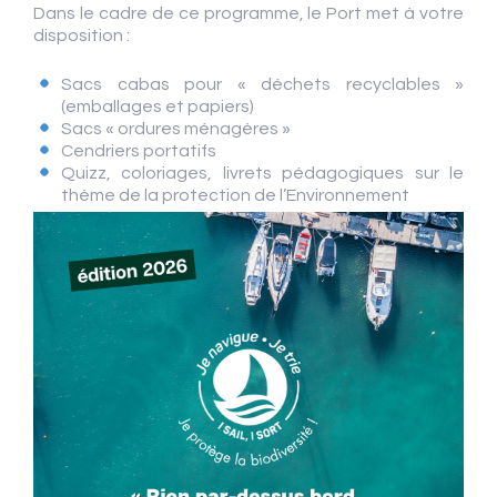
Dans le cadre de ce programme, le Port met à votre
disposition :
Sacs cabas pour « déchets recyclables »
(emballages et papiers)
Sacs « ordures ménagères »
Cendriers portatifs
Quizz, coloriages, livrets pédagogiques sur le
thème de la protection de l’Environnement