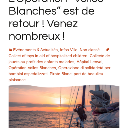
Blanches” est de
retour ! Venez
nombreux !
Evénements & Actualités
,
Infos Ville
,
Non classé
Collect of toys in aid of hospitalized children
,
Collecte de
jouets au profit des enfants malades
,
Hôpital Lenval
,
Opération Voiles Blanches
,
Operazione di solidarietà per
bambini ospedalizzati
,
Pirate Blanc
,
port de beaulieu
plaisance